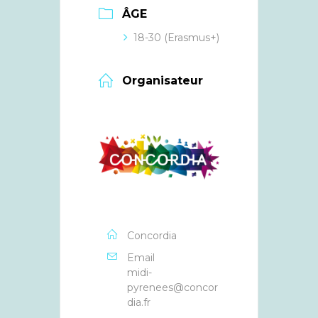
ÂGE
18-30 (Erasmus+)
Organisateur
Concordia
Email
midi-
pyrenees@concor
dia.fr