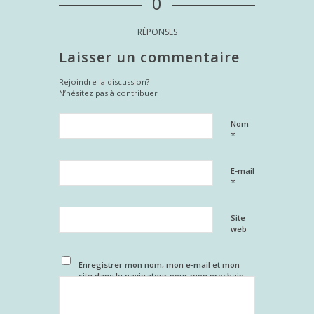
0
RÉPONSES
Laisser un commentaire
Rejoindre la discussion?
N’hésitez pas à contribuer !
Nom
*
E-mail
*
Site
web
Enregistrer mon nom, mon e-mail et mon
site dans le navigateur pour mon prochain
commentaire.