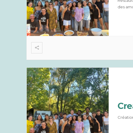
Restaur
des amo
Cre
Créatio