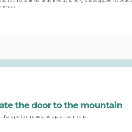
ation d’un chemin de randonnée dans les Pyrénées appelé « la boucl
ureux ».
ate the door to the mountain
n d’une porte en bois dans le jardin communal.