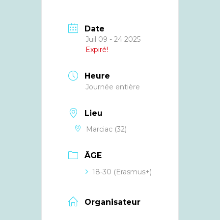
Date
Juil 09 - 24 2025
Expiré!
Heure
Journée entière
Lieu
Marciac (32)
ÂGE
18-30 (Erasmus+)
Organisateur