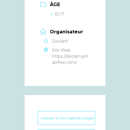
ÂGE
15-17
Organisateur
Declam'
Site Web
https://declam.jim
dofree.com/
+ Ajouter à mon Agenda Google