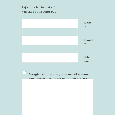
Rejoindre la discussion?
N’hésitez pas à contribuer !
Nom
*
E-mail
*
Site
web
Enregistrer mon nom, mon e-mail et mon
site dans le navigateur pour mon prochain
commentaire.