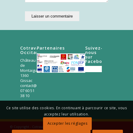
Cotravaux
Partenaires
Suivez-
Occitanie
nous
sur
Château
Facebook
de
Montaigut
1360
Gissac
contact@occitanie.cotravaux.org
07 60 51
38 10
Ce site utilise des cookies. En continuant à parcourir ce site, vous
acceptez leur utilisation.
Accepter les réglages
© Copyright - Cotravaux Occitanie 2024