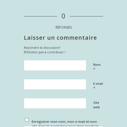
0
RÉPONSES
Laisser un commentaire
Rejoindre la discussion?
N’hésitez pas à contribuer !
Nom
*
E-mail
*
Site
web
Enregistrer mon nom, mon e-mail et mon
site dans le navigateur pour mon prochain