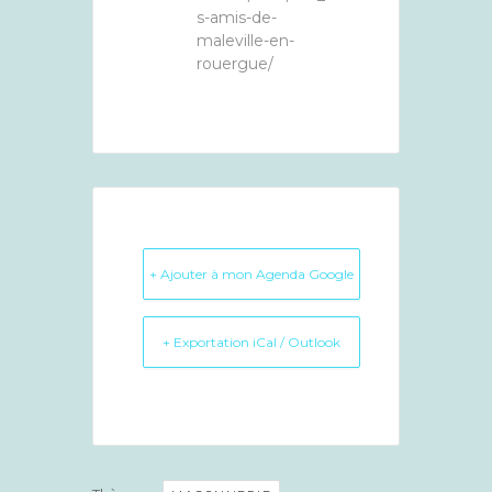
s-amis-de-
maleville-en-
rouergue/
+ Ajouter à mon Agenda Google
+ Exportation iCal / Outlook