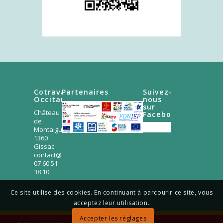
Cotravaux
Partenaires
Suivez-
Occitanie
nous
sur
Château
Facebook
de
Montaigut
1360
Gissac
contact@occitanie.cotravaux.org
07 60 51
38 10
Ce site utilise des cookies. En continuant à parcourir ce site, vous
acceptez leur utilisation.
Accepter les réglages