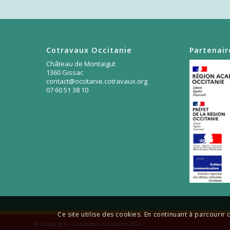
Cotravaux Occitanie
Partenair
Château de Montaigut
1360 Gissac
contact@occitanie.cotravaux.org
07 60 51 38 10
Ce site utilise des cookies. En continuant à parcourir c
© Copyright - Cotravaux Occitanie 2024