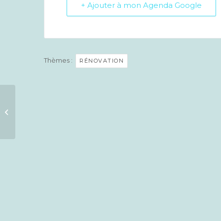
+ Ajouter à mon Agenda Google
Thèmes :
RÉNOVATION
Chantier au château
de Calmont d’Olt